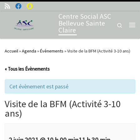
Skip to content
Centre Social ASC
Bellevue Sainte
Search
Claire
Me
Accueil
»
Agenda
»
Évènements
»
Visite de la BFM (Activité 3-10 ans)
« Tous les Évènements
Cet évènement est passé
Visite de la BFM (Activité 3-10
ans)