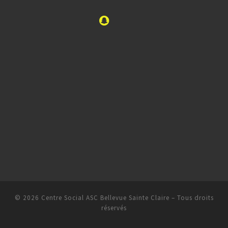
© 2026
Centre Social ASC Bellevue Sainte Claire
– Tous droits
réservés