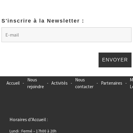
S'inscrire à la Newsletter :
Nous
Nous
M
Accueil
-
-
Activités
-
-
Partenaires
-
rejoindre
contacter
L
Horaires d’Accueil :
Lundi : Fermé – 17h00 à 20h