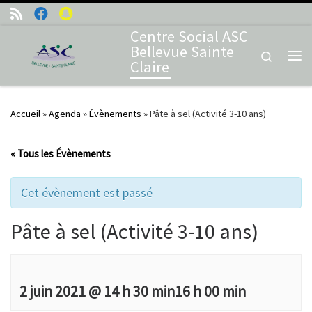
Skip to content
Centre Social ASC
Bellevue Sainte
Search
Claire
Me
Accueil
»
Agenda
»
Évènements
»
Pâte à sel (Activité 3-10 ans)
« Tous les Évènements
Cet évènement est passé
Pâte à sel (Activité 3-10 ans)
2 juin 2021 @ 14 h 30 min
16 h 00 min