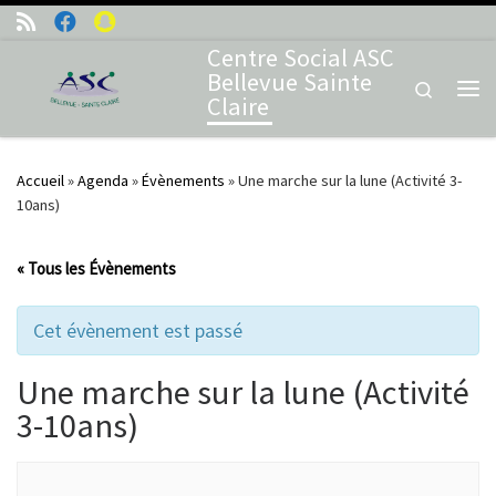
Skip to content
Centre Social ASC
Bellevue Sainte
Search
Claire
Me
Accueil
»
Agenda
»
Évènements
»
Une marche sur la lune (Activité 3-
10ans)
« Tous les Évènements
Cet évènement est passé
Une marche sur la lune (Activité
3-10ans)