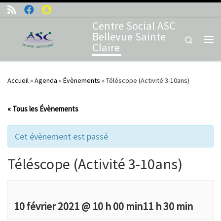
Skip to content
Centre Social ASC
Bellevue Sainte
Search
Claire
Me
Accueil
»
Agenda
»
Évènements
»
Téléscope (Activité 3-10ans)
« Tous les Évènements
Cet évènement est passé
Téléscope (Activité 3-10ans)
10 février 2021 @ 10 h 00 min
11 h 30 min