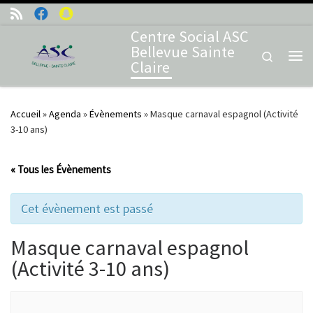
Skip to content
Centre Social ASC
Bellevue Sainte
Search
Claire
Me
Accueil
»
Agenda
»
Évènements
»
Masque carnaval espagnol (Activité
3-10 ans)
« Tous les Évènements
Cet évènement est passé
Masque carnaval espagnol
(Activité 3-10 ans)