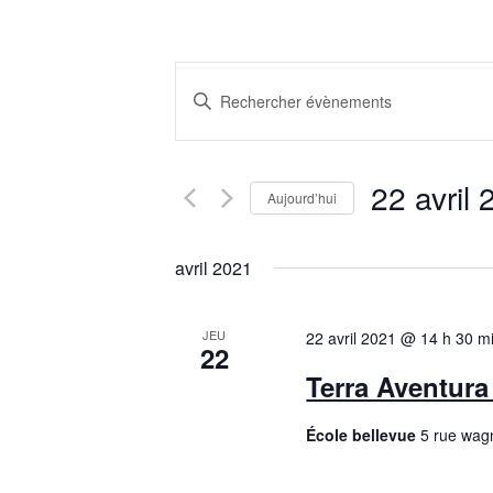
R
S
e
a
i
c
s
22 avril
Aujourd’hui
i
h
S
r
é
avril 2021
e
m
l
o
e
r
t
JEU
22 avril 2021 @ 14 h 30 m
22
c
-
c
Terra Aventura 
t
c
i
l
h
École bellevue
5 rue wag
o
é
n
e
.