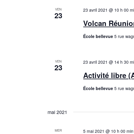
n
R
e
VEN
23 avril 2021 @ 10 h 00 m
e
e
23
z
Volcan Réunion
c
t
u
h
n
École bellevue
5 rue wag
n
e
e
r
a
d
c
a
h
VEN
23 avril 2021 @ 14 h 30 m
v
23
t
e
Activité libre (
e
r
i
.
É
École bellevue
5 rue wag
g
v
è
a
n
mai 2021
e
t
m
MER
5 mai 2021 @ 10 h 00 min
e