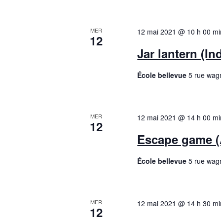
v
è
MER
12 mai 2021 @ 10 h 00 mi
12
n
Jar lantern (In
e
École bellevue
5 rue wag
m
MER
12 mai 2021 @ 14 h 00 mi
e
12
Escape game (A
n
École bellevue
5 rue wag
t
s
MER
12 mai 2021 @ 14 h 30 mi
12