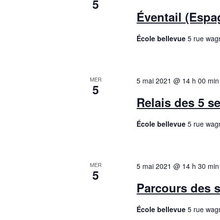
i
5
Éventail (Espag
n
o
t
École bellevue
5 rue wag
s
n
p
d
a
r
MER
5 mai 2021 @ 14 h 00 min
5
e
m
Relais des 5 se
o
v
t
École bellevue
5 rue wag
-
u
c
e
l
MER
5 mai 2021 @ 14 h 30 min
5
é
s
Parcours des s
.
É
École bellevue
5 rue wag