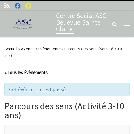
Skip to content
Centre Social ASC
Bellevue Sainte
Search
Claire
Me
Accueil
»
Agenda
»
Évènements
»
Parcours des sens (Activité 3-10
ans)
« Tous les Évènements
Cet évènement est passé
Parcours des sens (Activité 3-10
ans)