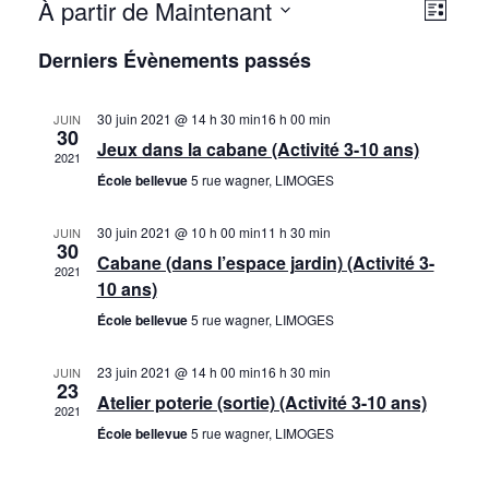
R
N
À partir de Maintenant
L
R
S
i
a
e
e
Derniers Évènements passés
s
c
é
v
t
h
l
c
30 juin 2021 @ 14 h 30 min
16 h 00 min
e
e
JUIN
i
e
30
r
Jeux dans la cabane (Activité 3-10 ans)
h
2021
c
g
c
École bellevue
5 rue wagner, LIMOGES
t
h
e
a
i
e
30 juin 2021 @ 10 h 00 min
11 h 30 min
JUIN
30
o
t
r
Cabane (dans l’espace jardin) (Activité 3-
2021
n
10 ans)
i
c
n
École bellevue
5 rue wagner, LIMOGES
o
e
h
z
23 juin 2021 @ 14 h 00 min
16 h 30 min
JUIN
n
23
u
Atelier poterie (sortie) (Activité 3-10 ans)
e
2021
d
n
École bellevue
5 rue wagner, LIMOGES
e
e
e
d