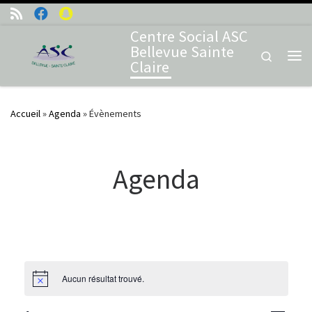
Skip to content
Centre Social ASC
Bellevue Sainte
Search
Claire
Me
Accueil
»
Agenda
»
Évènements
Agenda
Aucun résultat trouvé.