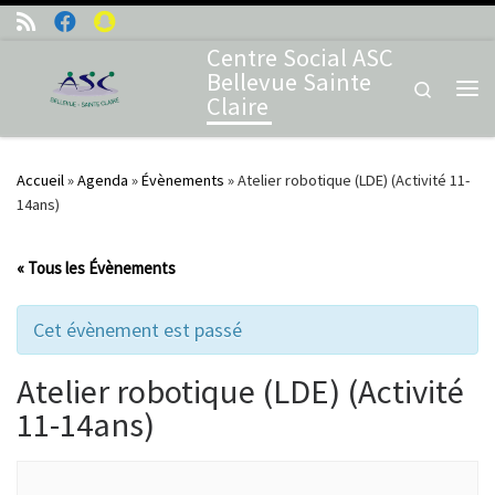
Skip to content
Centre Social ASC
Bellevue Sainte
Search
Claire
Me
Accueil
»
Agenda
»
Évènements
»
Atelier robotique (LDE) (Activité 11-
14ans)
« Tous les Évènements
Cet évènement est passé
Atelier robotique (LDE) (Activité
11-14ans)