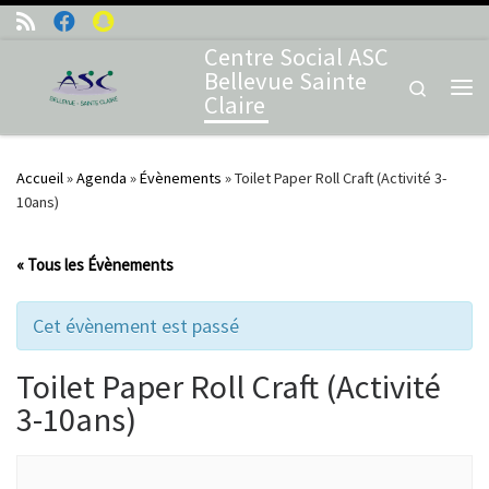
Skip to content
Centre Social ASC
Bellevue Sainte
Search
Claire
Me
Accueil
»
Agenda
»
Évènements
»
Toilet Paper Roll Craft (Activité 3-
10ans)
« Tous les Évènements
Cet évènement est passé
Toilet Paper Roll Craft (Activité
3-10ans)