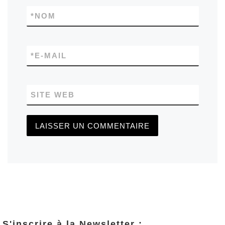
*
NOM
*
E-MAIL
SITE WEB
S'inscrire à la Newsletter :