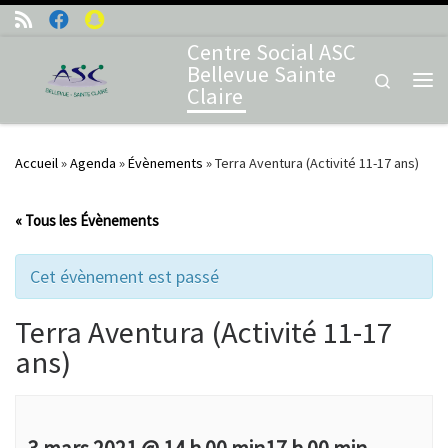
Skip to content
Centre Social ASC
Bellevue Sainte
Search
Claire
Me
Accueil
»
Agenda
»
Évènements
»
Terra Aventura (Activité 11-17 ans)
« Tous les Évènements
Cet évènement est passé
Terra Aventura (Activité 11-17
ans)