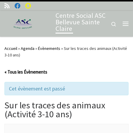
Skip to content
Centre Social ASC
Bellevue Sainte
Search
Claire
Me
Accueil
»
Agenda
»
Évènements
»
Sur les traces des animaux (Activité
3-10 ans)
« Tous les Évènements
Cet évènement est passé
Sur les traces des animaux
(Activité 3-10 ans)