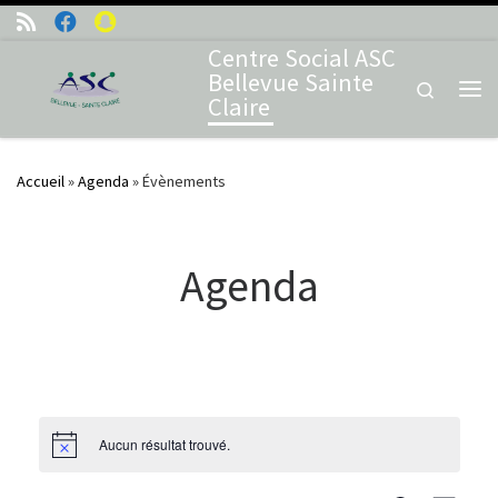
Skip to content
Centre Social ASC
Bellevue Sainte
Search
Claire
Me
Accueil
»
Agenda
»
Évènements
Agenda
Aucun résultat trouvé.