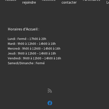
rejoindre
contacter
L
t
n
n
d
t
e
Horaires d’Accueil :
s
Lundi : Fermé – 17h00 à 20h
v
Mardi : 9h00 à 12h00 – 14h00 à 18h
Mercredi : 9h00 à 12h00 – 14h00 à 16h
u
Jeudi : 9h00 à 12h00 – 14h00 à 18h
Vendredi : 9h00 à 12h00 – 14h00 à 16h
e
Samedi/Dimanche : Fermé
s
É
v