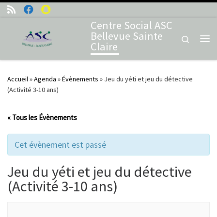
Skip to content
Centre Social ASC
Bellevue Sainte
Search
Claire
Me
Accueil
»
Agenda
»
Évènements
»
Jeu du yéti et jeu du détective
(Activité 3-10 ans)
« Tous les Évènements
Cet évènement est passé
Jeu du yéti et jeu du détective
(Activité 3-10 ans)