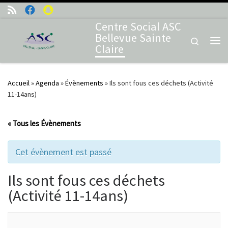
Skip to content
Centre Social ASC
Bellevue Sainte
Search
Claire
Me
Accueil
»
Agenda
»
Évènements
»
Ils sont fous ces déchets (Activité
11-14ans)
« Tous les Évènements
Cet évènement est passé
Ils sont fous ces déchets
(Activité 11-14ans)