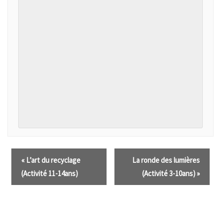
«
L’art du recyclage
La ronde des lumières
(Activité 11-14ans)
(Activité 3-10ans)
»