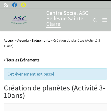
Skip to content
Centre Social ASC
Bellevue Sainte
Search
Claire
Me
Accueil
»
Agenda
»
Évènements
»
Création de planètes (Activité 3-
10ans)
« Tous les Évènements
Cet évènement est passé
Création de planètes (Activité 3-
10ans)