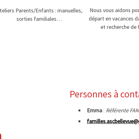
Nous vous aidons pou
teliers Parents/Enfants : manuelles,
départ en vacances da
sorties familiales…
et recherche de
Personnes à conta
Emma
:
Référente FA
familles.ascbellevue@